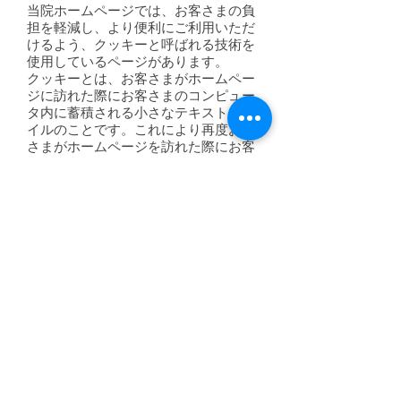
当院ホームページでは、お客さまの負
担を軽減し、より便利にご利用いただ
けるよう、クッキーと呼ばれる技術を
使用しているページがあります。
クッキーとは、お客さまがホームペー
ジに訪れた際にお客さまのコンピュー
タ内に蓄積される小さなテキストファ
イルのことです。これにより再度お客
さまがホームページを訪れた際にお客
さまのコンピュータが認識され、利便
性が向上します。クッキーの中には個
人が特定できる情報は残りません。
ほとんどのコンピュータのブラウザが
クッキーを受け入れられるように設定
されていますが、ご使用のブラウザで
クッキーの受け入れを拒否する設定を
することも可能です。但し、その結
果、ホームページの一部の機能が正常
に作動しない場合がありますのでご了
承ください。
２）他サイトのリンクについて
当院ホームページには、お客さまに対
し、有用な情報・サービスをご提供す